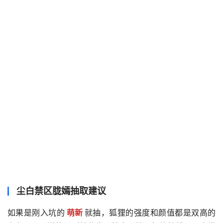
尘白禁区胧嫣抽取建议
如果是刚入坑的
萌新
就抽，狐狸的强度和颜值都是双高的