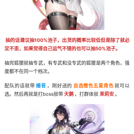
抽的话建议抽100%池子，出货的概率比较低但是除了就必
定不歪，如果觉得自己运气不错的也可以抽50%池子。
抽完狐狸就抽专武，有专武和没专武的狐狸是两个角色，强
度都不在同一个档次。
配队的话就带
婚苔
，刚好送的
自选橙色五星角色
就可以
选。然后再就是打boss就带
天鹅
，打群体就
茉莉安
。