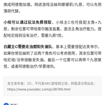
换成阿德勒加盾。刚进游戏没抽到娜娜莉/九原，可以先用
薄荷代替。
小吱可以通过玩法免费领取
，小吱主C也可搭配主角+九
原，剩余位置可带哈索尔触发盈蓄，激活主角治疗能力。搭
配哈尼娅则没有治疗，需要九原1觉。
白藏主C需要走浊燃和失谐队
，基本上需要搭配达芙帝尔，
如果你常驻抽到了这两个角色可以考虑使用，其余位置可带
哈尼娅/法帝娅触发失谐。最后一个位置可以再带个九原聚
怪，或者阿德勒治疗/早雾增伤。
本文发布者：ZD，不代表ABC游戏网立场，转载请注明出处：
https://www.youxiabc.com/p/26749.html