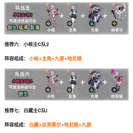
推荐六
：
小岐主C队2
阵容组成：
小岐+主角+九原+哈尼娅
推荐七
：
白藏主C队I
阵容组成：
白藏+达芙蒂尔+哈尼娅+九原