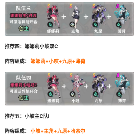
推荐四：娜娜莉小岐双C
阵容组成：
娜娜莉+小吱+九原+薄荷
推荐五：小岐主C队I
阵容组成：
小岐+主角+九原+哈索尔