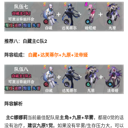
推荐八
：
白藏主C队2
阵容组成：
白藏+达芙蒂尔+九原+法帝娅
阵容解析
主C娜娜莉
当前最佳配队是
主角+九原+早雾
，都是0觉的话
没有治疗，
建议九原1觉
。如果没有早雾/生存压力大，可以