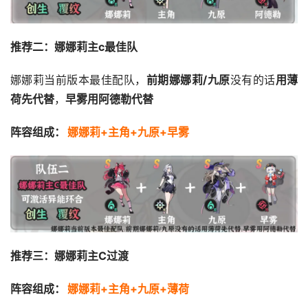
推荐二：娜娜莉主c最佳队
娜娜莉当前版本最佳配队，
前期娜娜莉/九原
没有的话
用薄
荷先代替
，
早雾用阿德勒代替
阵容组成：
娜娜莉+主角+九原+早雾
推荐三：娜娜莉主C过渡
阵容组成：
娜娜莉+主角+九原+薄荷