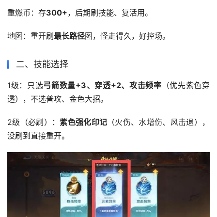
重燃币：存
300+
，后期刷技能、复活用。
地图：重开刷
最长路径
图，怪走得久，好控场。
二、技能选择
1级：只选
弓箭数量+3、穿透+2、攻击频率
（优先紫色穿
透），不选普攻、金色大招。
2级（必刷）：
紫色强化印记
（火伤、水增伤、风击退），
没刷到直接重开。