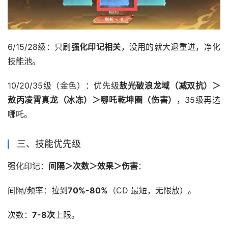
6/15/28级：只刷
强化印记相关
，没用的就大退重进，净化
技能池。
10/20/35级（金色）：优先级
敖光破浪龙域（减双抗）＞
敖丙凌霄真龙（冰冻）＞哪吒乾坤圈（伤害）
，35级再选
哪吒。
三、技能优先级
强化印记：
间隔＞次数＞效果＞伤害
：
间隔/频率：拉到
70%-80%
（CD 最短，无限放）。
次数：
7-8次
上限。