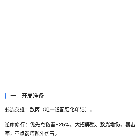
一、开局准备
必选英雄：
敖丙
（唯一适配强化印记）。
逆命修行：优先点
伤害+25%、大招解锁、敖光增伤、暴击
率
；不点箭塔额外伤害。