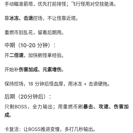
手动瞄准箭塔，优先打前排怪；飞行怪用对空技能清。
靠
冰冻、击退
控场，不让怪靠近塔。
重燃币别乱花，留着后期用。
中期（10-20 分钟）：
开
二倍速
，加快刷怪拿经验。
开始补
伤害加成、元素增伤
。
保持控场，18 分钟后怪血厚，用冰冻 + 击退硬拖。
后期（20分钟后）：
只剩BOSS，全力输出；用重燃币刷
暴击、攻速、伤害加
成
。
卡复活：让BOSS推进变慢，多打几秒输出。