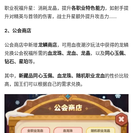
职业祝福升星：消耗龙晶，提升
各职业特色能力
，如射手提
升对精英与首领的伤害，战士升星额外提升攻击力……
2、公会商店
公会商店中新增
龙鳞商店
，可用血夜潮汐玩法中获得的龙鳞
兑换公会祝福所需的
血龙珠、龙血、龙晶
，以及
同心玉佩、
钻石、星珀
等。
其中，
新藏品同心玉佩、血龙珠、随机职业龙血
的性价比较
高，国王们可以根据自己的需求兑换。