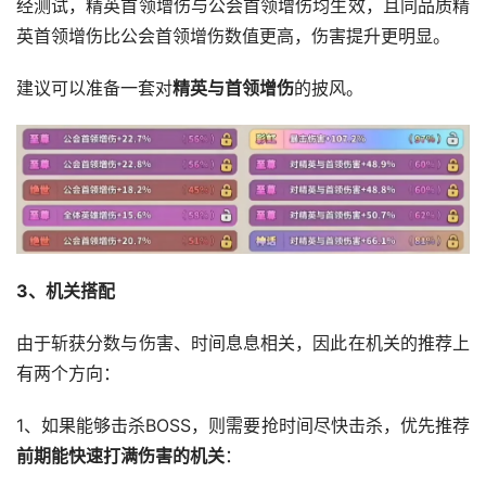
经测试，精英首领增伤与公会首领增伤均生效，且同品质精
英首领增伤比公会首领增伤数值更高，伤害提升更明显。
建议可以准备一套对
精英与首领增伤
的披风。
3、机关搭配
由于斩获分数与伤害、时间息息相关，因此在机关的推荐上
有两个方向：
1、如果能够击杀BOSS，则需要抢时间尽快击杀，优先推荐
前期能快速打满伤害的机关
：