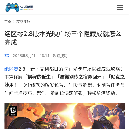
首页
攻略技巧
绝区零2.8版本光映广场三个隐藏成就怎么
完成
ZD
2026年5月11日 16:14
攻略技巧
绝区零
2.8「新・艾利都日落时」光映广场隐藏成就攻略：
本篇详解
「锅狩的诞生」「星徽别传之宿命回环」「站点之
妙用！」
3个成就的触发位置、时段与步骤。附前置任务与
时间卡点技巧，帮你一步到位快速解锁，轻松拿满奖励。