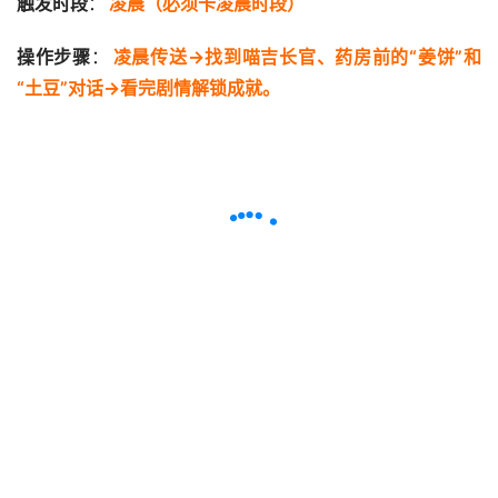
触发时段
：
凌晨（必须卡凌晨时段）
操作步骤
：
凌晨传送→找到喵吉长官、药房前的“姜饼”和
“土豆”对话→看完剧情解锁成就。