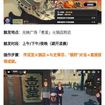
触发地点
：光映广场「煮釜」火锅店附近
触发时段
：
上午/下午/夜晚（避开凌晨）
操作步骤
：
传送至火锅店→与史蒂芬、“锅狩”对话→直接获
得成就。