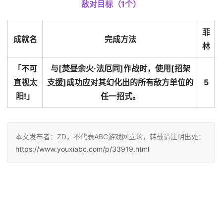
敌对目标（1个）
菲
成就名
完成方法
林
「不可
与[焚昼余火·法厄同]作战时，使用[招架
直视太
支援]成功应对其幻化出的所有敌方单位的
5
阳!」
任一招式。
本文发布者：ZD，不代表ABC游戏网立场，转载请注明出处：
https://www.youxiabc.com/p/33919.html