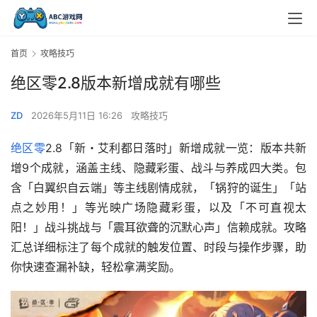
首页
攻略技巧
绝区零2.8版本新增成就有哪些
ZD
2026年5月11日 16:26
攻略技巧
绝区零
2.8「新・艾利都日落时」新增成就一览：版本共新
增9个成就，涵盖主线、隐藏彩蛋、战斗与养成四大类。包
含「白翼织自云端」等主线剧情成就，「锅狩的诞生」「站
点之妙用！」等光映广场隐藏彩蛋，以及「不可直视太
阳！」战斗挑战与「震耳欲聋的沉默心声」信赖成就。攻略
汇总详细标注了每个成就的触发位置、时段与操作步骤，助
你快速查漏补缺，轻松拿满奖励。