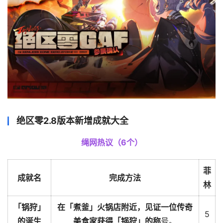
绝区零2.8版本新增成就大全
绳网热议（6个）
菲
成就名
完成方法
林
「锅狩」
在「煮釜」火锅店附近，见证一位传奇
5
的诞生
美食家获得「锅狩」的称
号。