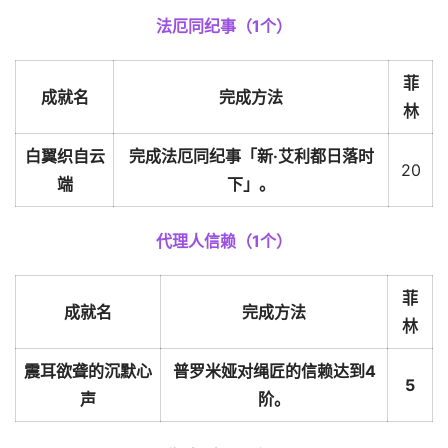
法厄同纪事（1个）
菲
成就名
完成方法
林
白翼织自云
完成法厄同纪事「新·艾利都日落时
20
端
下」。
代理人信赖（1个）
菲
成就名
完成方法
林
震耳欲聋的沉默心
普罗米娅对绳匠的信赖达到4
5
声
阶。