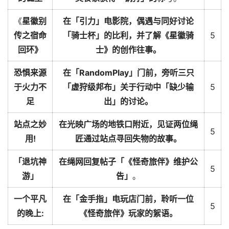
《
星徽别
在「引力」电影院，偶遇与同好讨论
传之宿命
「骑士杯」的比利，并了解《星徽骑
5
回环》
士》的创作往事。
恐惧来源
在「RandomPlay」门前，旁听三只
于火力不
「虚狩级邦布」关于行动中「缺少输
5
足
出」的讨论。
站点之妙
在光映广场的地铁口附近，见证两位绳
5
用!
匠通过站点寻回失物的故事。
「退坑神
在绳网回复帖子「《怪奇旅伴》维护公
5
游」
告」
。
一个平凡
在「金手指」电玩店门前，聆听一位
5
的晚上:
《怪奇旅伴》玩家的絮语。