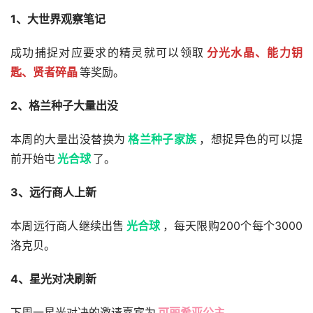
1、大世界观察笔记
成功捕捉对应要求的精灵就可以领取
分光水晶、能力钥
匙、贤者碎晶
等奖励。
2、格兰种子大量出没
本周的大量出没替换为
格兰种子家族
，想捉异色的可以提
前开始屯
光合球
了。
3、远行商人上新
本周远行商人继续出售
光合球
，每天限购200个每个3000
洛克贝。
4、星光对决刷新
下周一星光对决的邀请嘉宾为
可丽希亚公主
。