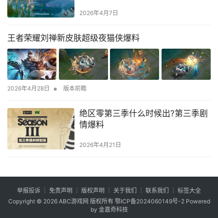
2026年4月7日
王者荣耀刘禅新皮肤超级夜猫侠爆料
•
2026年4月28日
版本前瞻
‌绝区零第三季什么时候出?第三季剧
情爆料
2026年4月21日
举报投诉
┊
免责声明
┊
版权声明
┊
关于我们
┊
联系我们
┊
标签大全
Copyright © 2026
ABC游戏网
版权所有
鄂ICP备2024060149号-2
Powered
by 金嘉奇科技