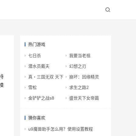
热门游戏
七日杀
我要当老祖
潜水员戴夫
幻想之刃
支持
真・三国无双 天下
崩坏：因缘精灵
模
雪松
求生之路2
金铲铲之战s8
盛世天下女帝篇
猜你喜欢
u9魔兽助手怎么用？使用设置教程