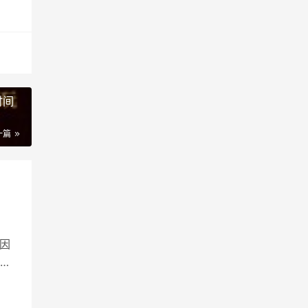
时间
一篇
因
兽
草
这套