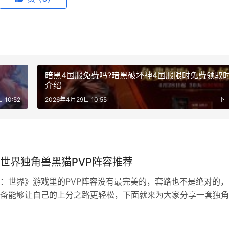
暗黑4国服免费吗?暗黑破坏神4国服限时免费领取
介绍
 10:52
2026年4月29日 10:55
下
世界独角兽黑猫PVP阵容推荐
：世界》游戏里的PVP阵容没有最完美的，套路也不是绝对的，
备能够让自己的上分之路更轻松，下面就来为大家分享一套独角
VP阵容！ 阵容组成 首领独角兽+黑猫+随机电+随机机械+随机
 基本原理 就是4随机加4分，输1把只扣1分，高容错硬上！而且
日