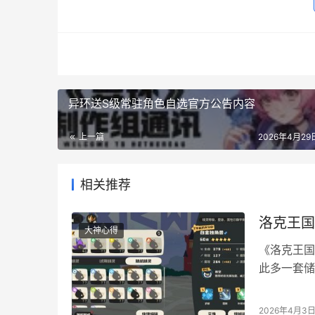
异环送S级常驻角色自选官方公告内容
上一篇
2026年4月29日
相关推荐
洛克王国
大神心得
《洛克王国
此多一套储
配黑猫的P
+随机火；
2026年4月3