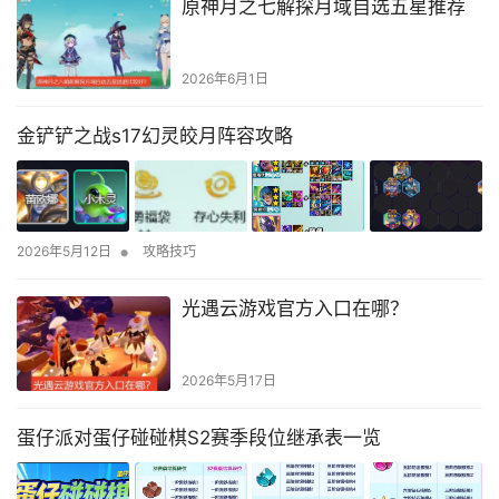
原神月之七解探月域自选五星推荐
2026年6月1日
金铲铲之战s17幻灵皎月阵容攻略
•
2026年5月12日
攻略技巧
光遇云游戏官方入口在哪？
2026年5月17日
蛋仔派对蛋仔碰碰棋S2赛季段位继承表一览