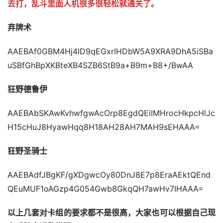
去打，乱斗里面人机很多很轻松就通关了。
弃牌术
AAEBAf0GBM4Hj4ID9qEGxrIHDbW5A9XRA9DhA5iSBa
uSBfGhBpXKBteXB4SZB6StB9a+B9m+B8+/BwAA
狂野德鲁伊
AAEBAbSKAwKvhwfgwAcOrp8EgdQEiIMHrocHkpcHlJc
H15cHuJ8HyawHqq8H18AH28AH7MAH9sEHAAA=
狂野圣骑士
AAEBAdfJBgKF/gXDgwcOy80DnJ8E7p8EraAEktQEnd
QEuMUF1oAGzp4G054Gwb8GkqQH7awHv7IHAAA=
以上几套对卡组的要求都不是很高，大家也可以根据自己现