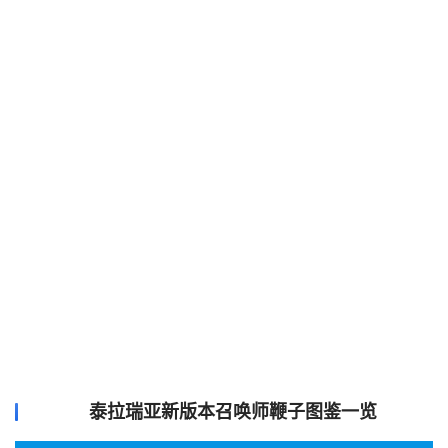
泰拉瑞亚新版本召唤师鞭子图鉴一览