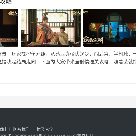
关攻略
背景，玩家操控伍元照，从感业寺蛰伏起步，闯后宫、掌朝政，
直接决定结局走向，下面为大家带来全剧情通关攻略，照着选就
等坏结局！ 第一章 感业寺蛰伏（回宫前置） 目标：刷高魅力
你回宫…
我们
┊
联系我们
┊
标签大全