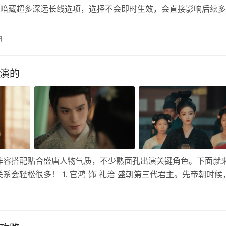
暗藏超多深远长线选项，选择不会即时生效，会直接影响后续多
错必触发结局卡死。我亲自反复回溯测试，整理出31章百分百
附带后续连锁剧情避坑要点、游戏通用通关技巧，帮大家一次完
日
反复读档重刷！ 一、31章通关须知 31章是女帝主线翻车率最高
谁演的
阵容搭配贴合盛唐人物气质，不少熟面孔出演关键角色。下面就
会轻松很多！ 1. 官鸿 饰 礼治 盛朝第三代君主。先帝朝时候
险万分的宫廷中，你们互相拯救和扶持，这份羁绊难以被撼动。 