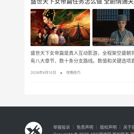
盛世天下女帝篇任务怎么做 全剧情通
盛世天下女帝篇是真人互动影游，全程架空盛朝
有八大章节、数十条分支路线。数值和关键选项
定打出正统女帝登基结局，避开赐死、归隐、圈禁
•
2026年6月10日
攻略技巧
住皇帝礼治好感，降低太后敌意 宫里来人传召接
举报投诉
┊
免责声明
┊
版权声明
┊
关于