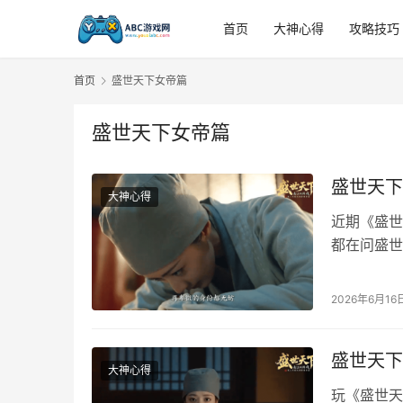
首页
大神心得
攻略技巧
首页
盛世天下女帝篇
盛世天下女帝篇
盛世天下
大神心得
近期《盛世
都在问盛世
全区分开，
的盛世天下
2026年6月16
置） 开局
线，这里必
盛世天下
大神心得
玩《盛世天