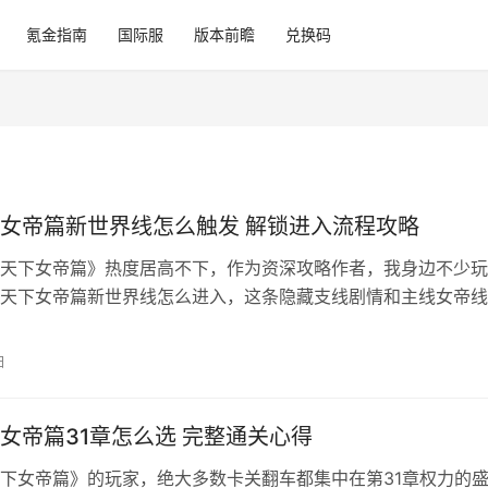
氪金指南
国际服
版本前瞻
兑换码
女帝篇新世界线怎么触发 解锁进入流程攻略
天下女帝篇》热度居高不下，作为资深攻略作者，我身边不少玩
天下女帝篇新世界线怎么进入，这条隐藏支线剧情和主线女帝线
能解锁全新剧情与男性角色互动内容，下面我为大家整理好了完
女帝篇新世界支线进入攻略！ 一、序章关键分歧点（新世界支
日
序章【命运的抉择】是划分两条主线的核心节点，想要开启新世
须选对…
女帝篇31章怎么选 完整通关心得
下女帝篇》的玩家，绝大多数卡关翻车都集中在第31章权力的盛