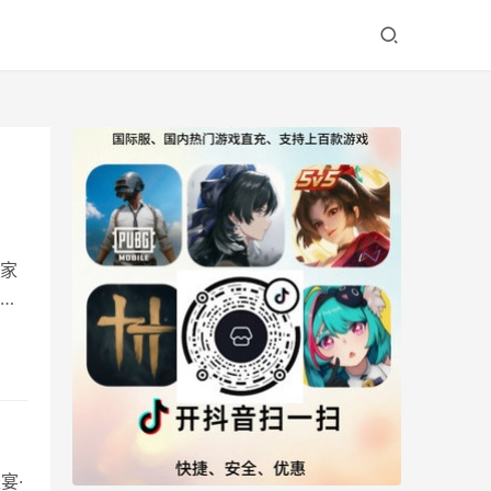
家
完
整
线前
界支
宴·