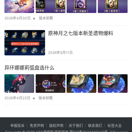
•
2026年4月30日
版本前瞻
原神月之七版本新圣遗物爆料
2026年5月11日
异环娜娜莉弧盘选什么
•
2026年4月23日
版本前瞻
举报投诉
┊
免责声明
┊
版权声明
┊
关于我们
┊
联系我们
┊
标签大全