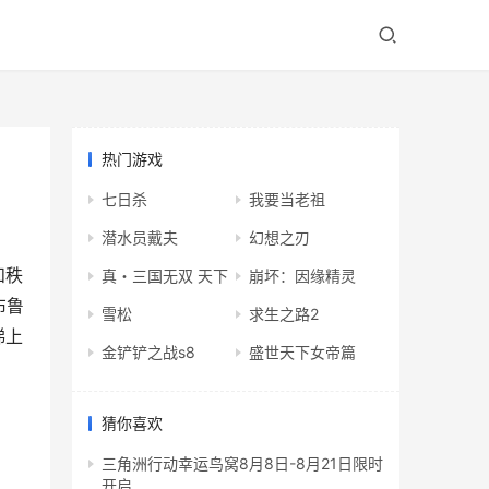
热门游戏
七日杀
我要当老祖
潜水员戴夫
幻想之刃
和秩
真・三国无双 天下
崩坏：因缘精灵
布鲁
雪松
求生之路2
梯上
金铲铲之战s8
盛世天下女帝篇
猜你喜欢
三角洲行动幸运鸟窝8月8日-8月21日限时
开启