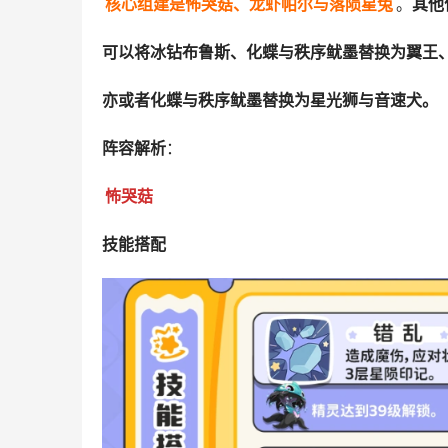
核心组建是怖哭菇、龙虾帕尔与落陨星兔
。
其他
可以将冰钻布鲁斯、化蝶与秩序鱿墨替换为翼王、
亦或者化蝶与秩序鱿墨替换为星光狮与音速犬。
阵容解析
：
怖哭菇
技能搭配