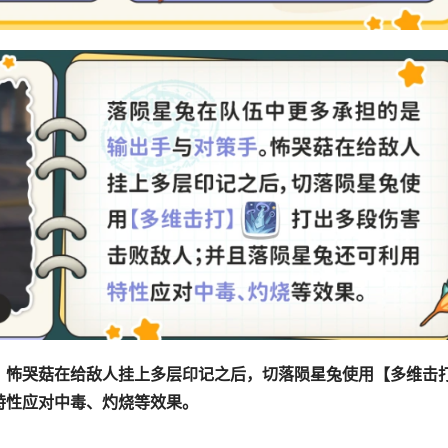
。怖哭菇在给敌人挂上多层印记之后，切落陨星兔使用【多维击
特性应对中毒、灼烧等效果。