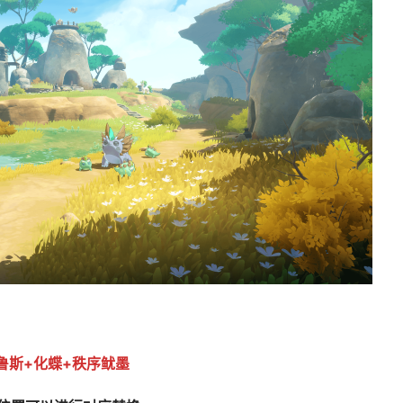
鲁斯+化蝶+秩序鱿墨