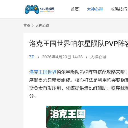
首页
大神心得
攻略技巧
首页
大神心得
洛克王国世界帕尔星陨队PVP阵
ZD
•
2026年4月20日 14:28
•
大神心得
洛克王国世界
帕尔星陨队PVP阵容搭配攻略来
序鱿墨六只精灵组成。核心打法是利用怖哭菇稳
斯负责首发压制，化蝶提供清buff辅助，秩序
分。