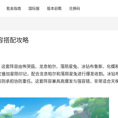
氪金指南
国际服
版本前瞻
兑换码
容搭配攻略
啦！这套阵容由怖哭菇、龙息帕尔、落陨星兔、冰钻布鲁斯、化蝶
定叠加星陨印记，配合龙息帕尔和落陨星兔进行爆发收割。冰钻
鱿墨则承担协防重任。这套阵容兼具高爆发与强容错，非常适合天