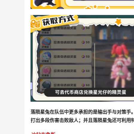
落陨星兔在队伍中更多承担的是输出手与对策手
打出多段伤害击败敌人；并且落陨星兔还可利用