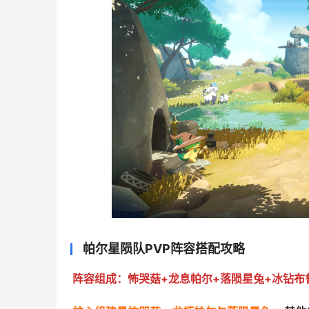
帕尔星陨队PVP阵容搭配攻略
阵容组成：怖哭菇+龙息帕尔+落陨星兔+冰钻布