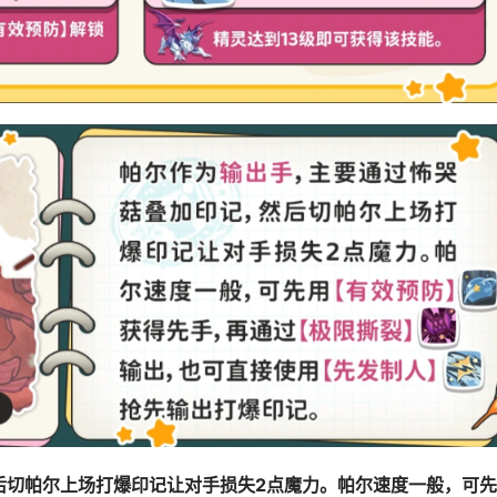
后切帕尔上场打爆印记让对手损失2点魔力。帕尔速度一般，可