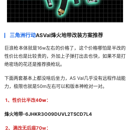
三角洲行动
ASVal烽火地带改装方案推荐
巨浪枪本体就是16w左右的价格了，这个价格哪怕是半改的
性价比也是比较贵的，外加上子弹打出去也快，如果不是打
绝密场的花还是推荐换枪玩。
下面两套基本上都没啥后坐力，AS Val几乎没有远程作战能
力，极限也就是50m左右可以和版本神枪对一对。
1、
性价比
半改4
0w
：
烽火地带-6JHKR3O09DUVL2TSCD7L4
2、满改无后座70w：