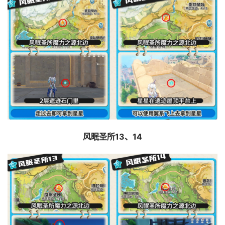
风眠圣所13、14