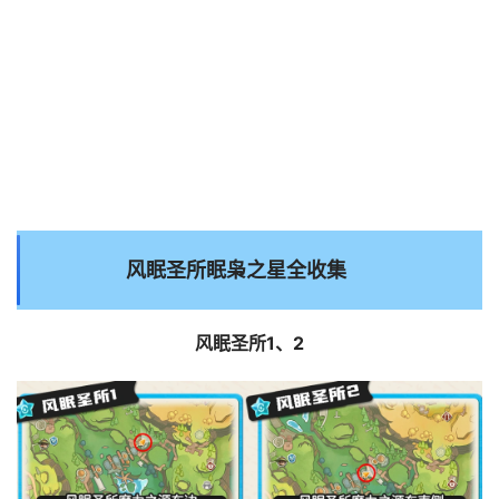
风眠圣所眠枭之星全收集
风眠圣所1、2