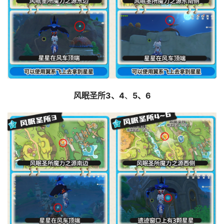
风眠圣所3、4
、
5、6