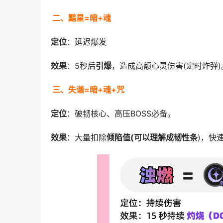
二、黯星=暗+魂
定位
：延迟爆发
效果
：5秒后
引爆
，造成高额心灵伤害(定时炸弹)
三、失谐=暗+魂+咒
定位
：破韧核心、高压BOSS必备。
效果
：大量扣除
倾陷值(可以理解成韧性条
)，快