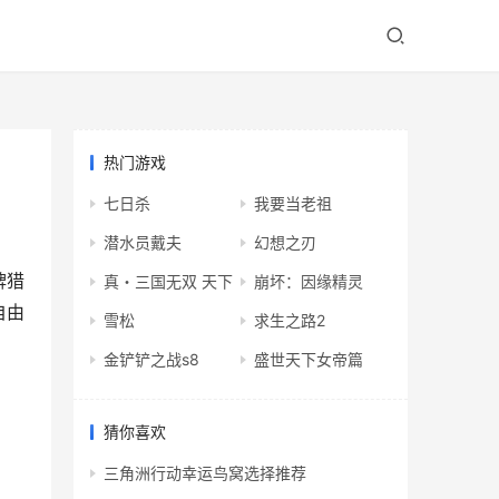
热门游戏
七日杀
我要当老祖
潜水员戴夫
幻想之刃
牌猎
真・三国无双 天下
崩坏：因缘精灵
自由
雪松
求生之路2
金铲铲之战s8
盛世天下女帝篇
猜你喜欢
三角洲行动幸运鸟窝选择推荐