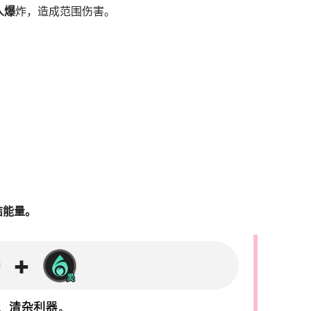
人爆
炸，造成范围伤害。
结能量。