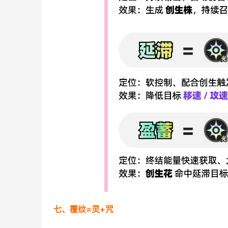
七、覆纹=灵+咒