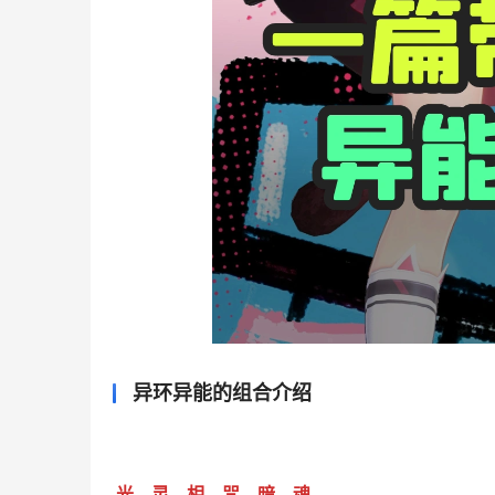
异环异能的组合介绍
光、灵、相、咒、暗、魂