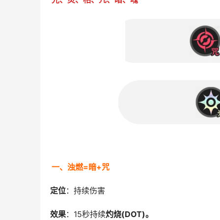
一、浊燃=暗+咒
定位
：持续伤害
效果
：15秒持续
灼烧(DOT)。