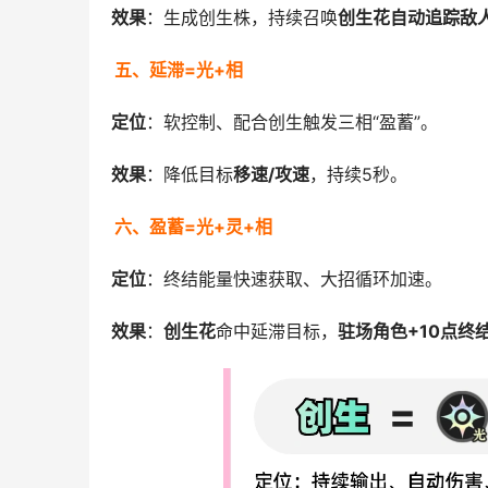
效果
：生成创生株，持续召唤
创生花自动追踪敌
五、延滞=光+相
定位
：软控制、配合创生触发三相“盈蓄”。
效果
：降低目标
移速/攻速
，持续5秒。
六、盈蓄=光+灵+相
定位
：终结能量快速获取、大招循环加速。
效果
：
创生花
命中延滞目标，
驻场角色+10点终