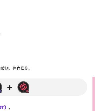
。
速破韧、僵直增伤。