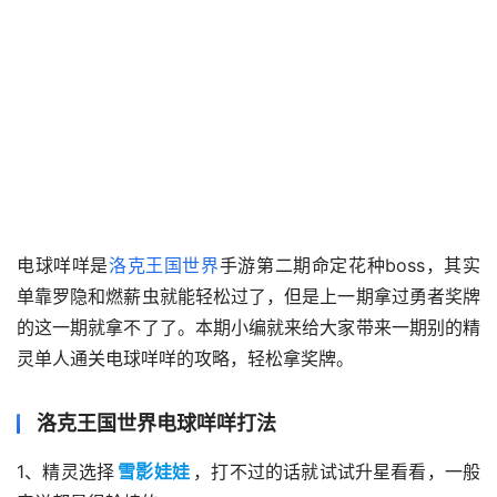
电球咩咩是
洛克王国世界
手游第二期命定花种boss，其实
单靠罗隐和燃薪虫就能轻松过了，但是上一期拿过勇者奖牌
的这一期就拿不了了。本期小编就来给大家带来一期别的精
灵单人通关电球咩咩的攻略，轻松拿奖牌。
洛克王国世界电球咩咩打法
1、精灵选择
雪影娃娃
，打不过的话就试试升星看看，一般