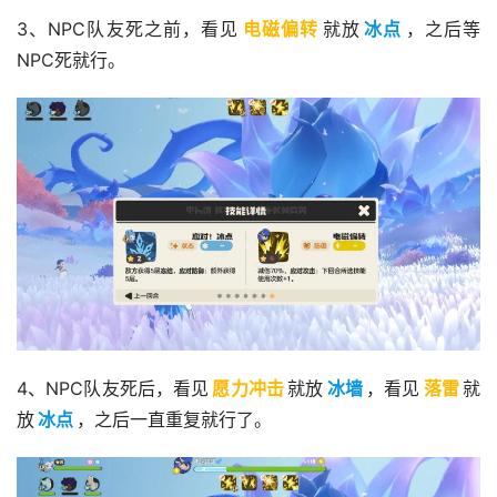
3、NPC队友死之前，看见
电磁偏转
就放
冰点
，之后等
NPC死就行。
4、NPC队友死后，看见
愿力冲击
就放
冰墙
，看见
落雷
就
放
冰点
，之后一直重复就行了。