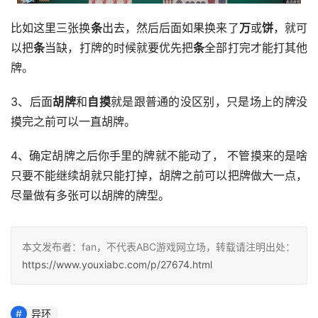
比如这里三张换
条
出去，然后后面如果换来了
万
或
饼
，就可
以把
条
当缺，打牌的时候就要优先把
条
全部打完才能打其他
牌。
3、后面
胡牌
和
自摸
就是跟普通的没区别，只是场上的牌没
摸完之前可以一直胡牌。
4、确定胡牌之后你手里的牌就不能动了， 不管摸来的是啥
只要不能继续胡就只能打掉，胡牌之前可以把牌做大一点，
尽量做有多张可以胡牌的牌型。
本文发布者：fan，不代表ABC游戏网立场，转载请注明出处：
https://www.youxiabc.com/p/27674.html
异环