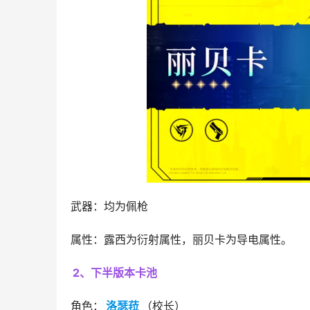
武器：均为佩枪
属性：露西为衍射属性，丽贝卡为导电属性。
2、下半版本卡池
角色：
洛瑟菈
（校长）