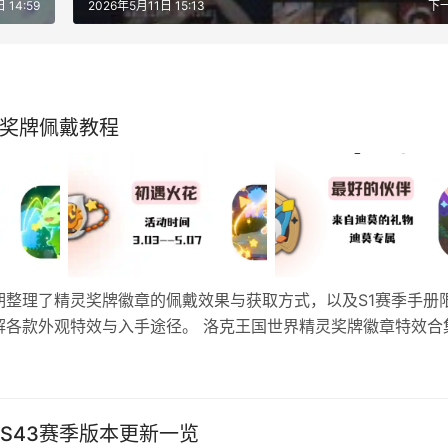
 14:59
2026年5月11日 15:13
下
附奖牌佩戴教程
整理了精灵奖牌徽章的佩戴效果与获取方式，以及S1赛季手册
解各款外观特效与入手途径。 洛克王国世界精灵奖牌徽章特效合
星辉 娇娇明月 燃了鸭 亚瑟的王冠 亚瑟的披风 洛克王国世界精
S43赛季版本更新一览