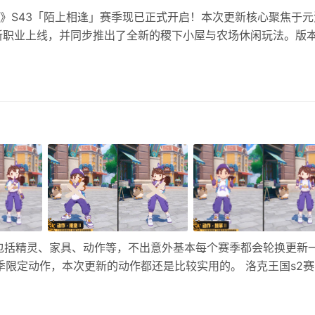
》S43「陌上相逢」赛季现已正式开启！本次更新核心聚焦于元
新职业上线，并同步推出了全新的稷下小屋与农场休闲玩法。版
瑟、程咬金等老牌英雄机制，并新增召唤师技能“汇流为兵”及射
袖箭”，大幅改变了战场生态。福利方面，S43战令含海月、后羿
典娜新皮及多款限定返场，助你全新赛季快速上分。 元流之子·
包括精灵、家具、动作等，不出意外基本每个赛季都会轮换更新
季限定动作，本次更新的动作都还是比较实用的。 洛克王国s2赛
就会上线新赛季动作「寻找」「嘘」「拒绝」「鼓掌」这四个，和
体，下…