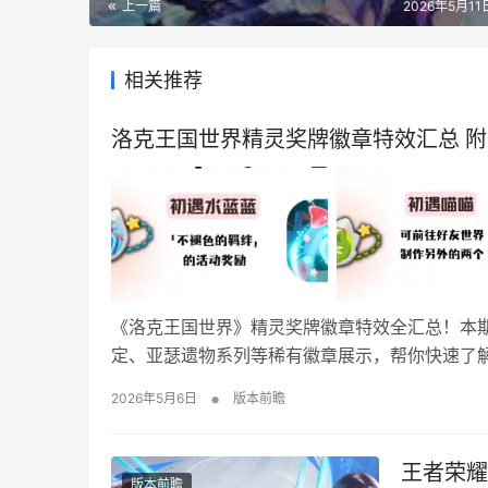
上一篇
2026年5月11日
相关推荐
洛克王国世界精灵奖牌徽章特效汇总 
《洛克王国世界》精灵奖牌徽章特效全汇总！本期
定、亚瑟遗物系列等稀有徽章展示，帮你快速了
初遇水蓝蓝 初遇喵喵 初遇火花 最好的伙伴 熠熠
•
2026年5月6日
版本前瞻
牌佩戴教程 1、打开背包 2、点击使用 …
王者荣耀
版本前瞻