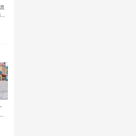
流
本重
手
新皮
刺客
一
季
上