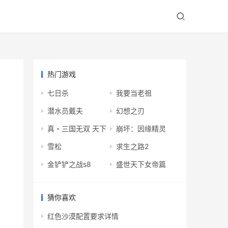
热门游戏
七日杀
我要当老祖
潜水员戴夫
幻想之刃
真・三国无双 天下
崩坏：因缘精灵
雪松
求生之路2
金铲铲之战s8
盛世天下女帝篇
猜你喜欢
红色沙漠配置要求详情