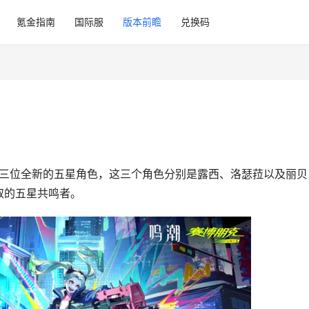
氪金指南
国际服
版本前瞻
兑换码
线三位全新的五星角色，这三个角色分别是露西、洛瑟菈以及丽贝
取的五星共鸣者。