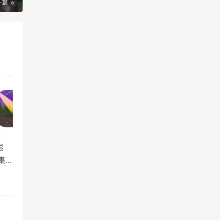
一篇
限
集
灵奖