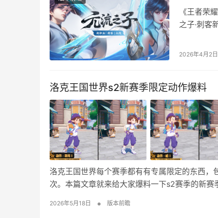
《王者荣耀
之子·刺客
点调整了亚
装备“幽影
2026年4月2日
肤，另有雅
元…
洛克王国世界s2新赛季限定动作爆料
洛克王国世界每个赛季都有有专属限定的东西，
次。本篇文章就来给大家爆料一下s2赛季的新赛
新动作有哪些？ S2赛季更新之后，赛季大厅里
•
2026年5月18日
版本前瞻
赛季一样每个动作都有两个等级，2级动作是完全