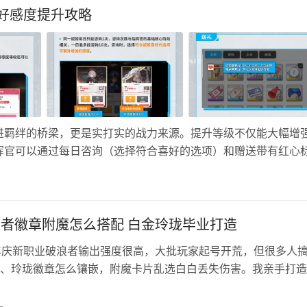
好感度提升攻略
进羁绊的桥梁，更是实打实的战力来源。提升等级不仅能大幅增
挥官可以通过每日咨询（选择符合喜好的选项）和赠送带有红心
好感度上限为10级，每完成一次极限突破，上限便会提升10级
化战斗收…
浪者徽章附魔怎么搭配 白金玲珑毕业打造
周年庆新职业破浪者输出强度很高，大批玩家起号开荒，但很多人
、玲珑徽章怎么镶嵌，附魔卡片乱选白白丢失伤害。我亲手打造
大号、红10龙战八荒小号两套破浪者实测对比，把输出白金、buf
章属性、全部位毕业附魔、防具增幅门槛一次性讲明白！ 一、