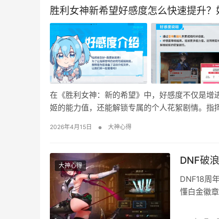
胜利女神新希望好感度怎么快速提升？
在《胜利女神：新的希望》中，好感度不仅是增
姬的能力值，还能解锁专属的个人花絮剧情。指
的喜爱礼物来快速积累好感。值得注意的是，初始
•
2026年4月15日
大神心得
议优先将资源集中在主力输出角色身上，以最大
DNF破
大神心得
DNF18
懂白金徽章
12黄金乡
金、五色徽