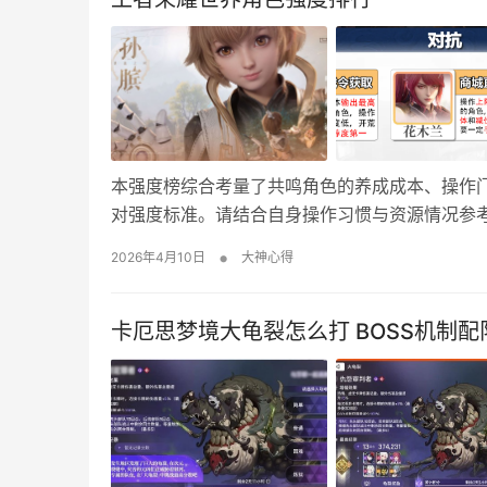
本强度榜综合考量了共鸣角色的养成成本、操作
对强度标准。请结合自身操作习惯与资源情况参考
or氪；蓝色卡代表免费获取 T0：伽罗、花木兰、
•
2026年4月10日
大神心得
春、鲁班大师 共鸣间互相搭配也可以产生奇…
卡厄思梦境大龟裂怎么打 BOSS机制