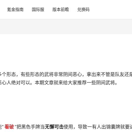
氪金指南
国际服
版本前瞻
兑换码
多个形态，有些形态的武将非常阴间恶心，拿出来不管是队友还
恶心人绝对可以。本期文章就来给大家推荐一些阴间武将。
“
看破
”把黑色手牌当
无懈可击
使用，导致一有人出锦囊牌就要