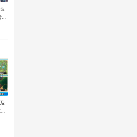
什么
考思
度由
石及
位置