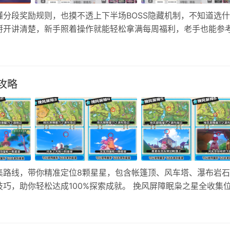
分段奖励规则，也摸不透上下半场BOSS隐藏机制，不知道选
掰开讲清楚，新手照着操作就能轻松拿满每周福利，老手也能参
新手拿奖门槛一目了然 大龟裂一共设置四个可选挑战档位，难
局结算…
攻略
集路线，带你精准定位8颗星星，包含帐篷顶、风车塔、瀑布岩
巧，助你轻松达成100%探索成就。 挽风屏障眠枭之星全收集
 挽风屏障7、8