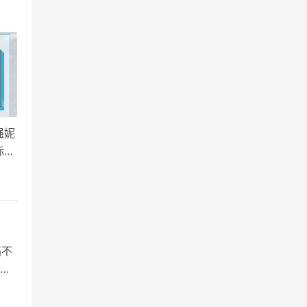
强妮
标识
。建
搞不
红
f白
白金