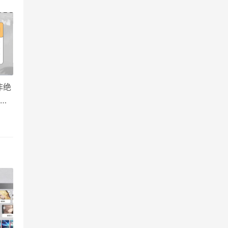
非绝
表肝
冷