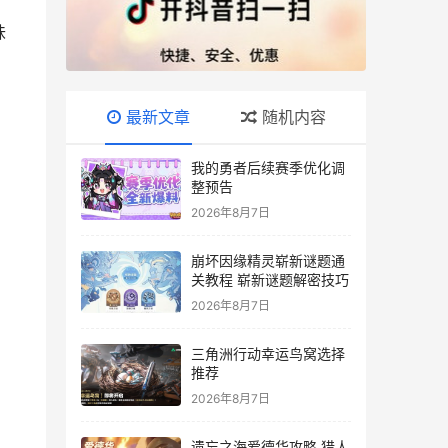
味
最新文章
随机内容
我的勇者后续赛季优化调
整预告
2026年8月7日
崩坏因缘精灵崭新谜题通
关教程 崭新谜题解密技巧
2026年8月7日
三角洲行动幸运鸟窝选择
推荐
2026年8月7日
遗忘之海爱德华攻略 猎人