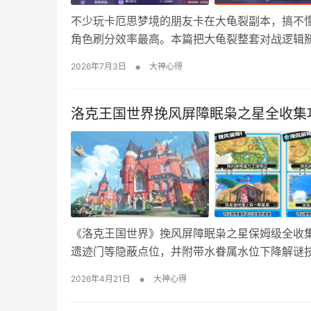
不少玩卡厄思梦境的朋友卡在大龟裂副本，搞不懂
角色刷分效率最高。本篇把大龟裂整套对战逻辑
路冲击更高段位分数！ 一、四档难度梯度规划，
•
2026年7月3日
大神心得
低到高分别是简单、普通、困难、炼狱模式。 对
洛克王国世界挽风屏障眠枭之星全收集
《洛克王国世界》挽风屏障眠枭之星保姆级全收
遗迹门等隐蔽点位，并附带水眷属水位下降解谜技
大全 挽风屏障1、2 挽风屏障3、4 挽风屏障5、6
•
2026年4月21日
大神心得