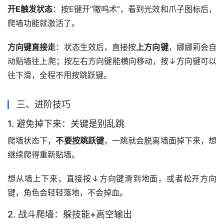
开E触发状态
：按E键开“嗷呜术”，看到光效和爪子图标后，
爬墙功能就激活了。
方向键直接走
：状态生效后，直接按
上方向键
，娜娜莉会自
动贴墙往上爬；按左右方向键能横向移动，按↓方向键可以
往下滑，全程不用按跳跃键。
三、进阶技巧
1. 避免掉下来：关键是别乱跳
爬墙状态下，
不要按跳跃键
，一跳就会脱离墙面掉下来，想
继续爬得重新贴墙。
想从墙上下来，直接按↓方向键滑到地面，或者松开方向
键，角色会轻轻落地，不会掉血。
2. 战斗爬墙：躲技能+高空输出