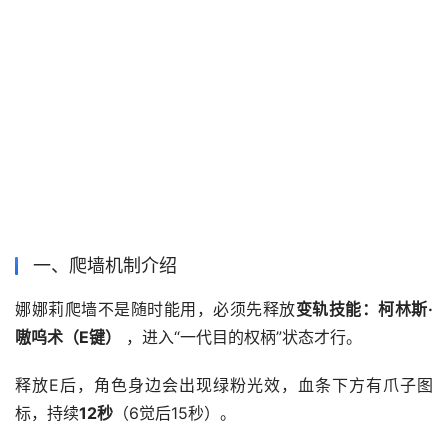
一、爬墙机制介绍
娜娜莉爬墙不是随时能用，必须先释放
变轨技能：柯林斯·
嗷呜术（E键）
 ，进入“一代目的权柄”状态才行。
释放E后，角色身边会出现绿粉光效，血条下方有爪子图
标，持续
12秒
（6觉后15秒）。