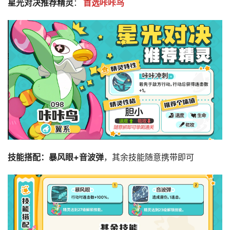
星光对决推荐精灵
：
首选咔咔鸟
技能搭配：暴风眼+音波弹
，其余技能随意携带即可