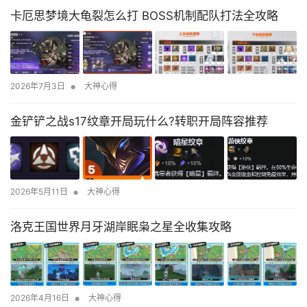
卡厄思梦境大龟裂怎么打 BOSS机制配队打法全攻略
•
2026年7月3日
大神心得
金铲铲之战s17纹章开局玩什么?转职开局阵容推荐
•
2026年5月11日
大神心得
洛克王国世界月牙湖岸眠枭之星全收集攻略
•
2026年4月16日
大神心得