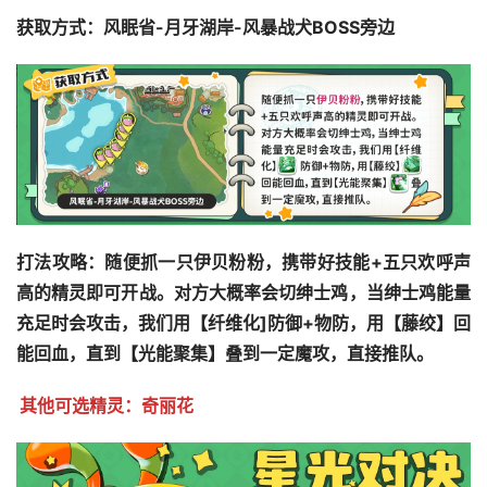
获取方式：风眠省-月牙湖岸-风暴战犬BOSS旁边
打法攻略：随便抓一只伊贝粉粉，携带好技能+五只欢呼声
高的精灵即可开战。对方大概率会切绅士鸡，当绅士鸡能量
充足时会攻击，我们用【纤维化]防御+物防，用【藤绞】回
能回血，直到【光能聚集】叠到一定魔攻，直接推队。
其他可选精灵：奇丽花