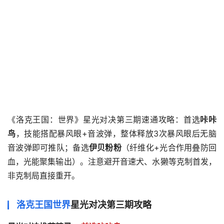
《洛克王国：世界》星光对决第三期速通攻略：首选
咔咔
鸟
，技能搭配暴风眼+音波弹，整体释放3次暴风眼后无脑
音波弹即可推队；备选
伊贝粉粉
（纤维化+光合作用叠防回
血，光能聚集输出）。注意避开音速犬、水獭等克制首发，
非克制局直接重开。
洛克王国世界
星光对决第三期攻略