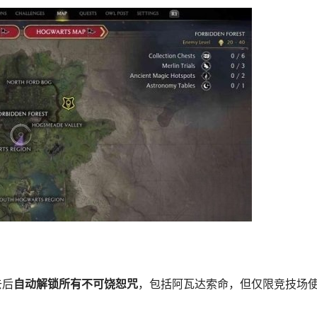
去后
自动解锁所有不可饶恕咒
，包括阿瓦达索命，但仅限竞技场