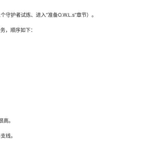
个守护者试炼、进入“准备O.W.L.s”章节）。
任务，顺序如下：
很高。
终支线。