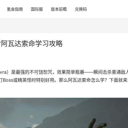
氪金指南
国际服
版本前瞻
兑换码
?阿瓦达索命学习攻略
edavra）是最强的不可饶恕咒，效果简单粗暴——瞬间击杀普通敌
打Boss或精英怪时特别好用。那么阿瓦达索命怎么学？下面就来