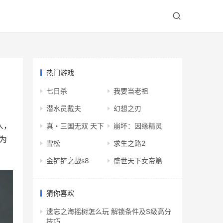
热门游戏
七日杀
我要当老祖
潜水员戴夫
幻想之刃
人，
真・三国无双 天下
崩坏：因缘精灵
为
雪松
求生之路2
金铲铲之战s8
盛世天下女帝篇
猜你喜欢
遗忘之海摇树怎么玩 解锁条件及S级高分
技巧