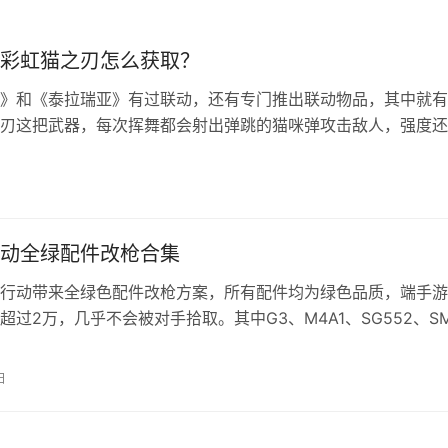
彩虹猫之刃怎么获取？
》和《泰拉瑞亚》有过联动，还有专门推出联动物品，其中就有
刃这把武器，每次挥舞都会射出弹跳的猫咪弹攻击敌人，强度还
本篇文章来教学怎么获取这把神器。 幻兽帕鲁彩虹猫之刃合成
lworld 科技树等级达到30级以后就能解锁彩虹猫之刃的合成配方
22+帕鲁矿碎块*22+石炭*22+捕食者核心*3
动全绿配件改枪合集
行动带来全绿色配件改枪方案，所有配件均为绿色品质，端手游
超过2万，几乎不会被对手拾取。其中G3、M4A1、SG552、SM
改装后手感出色、性价比超高，尤其适合追求低风险高回报的玩
洲行动全绿配件改枪大全 改枪码分享 G3战斗步枪-烽火地
日
E2O0AO21USGQ8AC2S 全绿配件，开镜较慢，伤害很高…