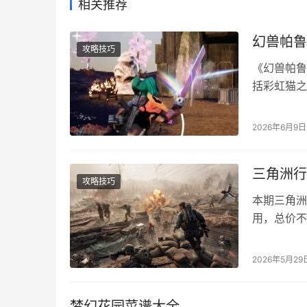
相关推荐
幻兽帕鲁
攻略技巧
《幻兽帕鲁
括彩虹猫之
非常高的。
详解 Pa
2026年6月9日
方为金属锭*
三角洲行
攻略技巧
本期三角洲
用，总价不
45等型号
用。 三角
2026年5月29
带-6K5O
梦幻花园菜谱大全