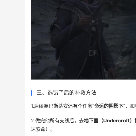
三、选错了后的补救方法
1.后续塞巴斯蒂安还有个任务“
命运的阴影下
”，
2.做完他所有支线后，去
地下室（Undercroft）
达索命）。