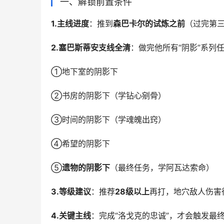
一、解锁前置条件
1.主线进度
：推到
森巴卡尔的试炼之前
（过完第三
2.塞巴斯蒂安支线全清
：做完他所有“阴影”系列
①地下室的阴影下
②书房的阴影下（学钻心剜骨）
③时间的阴影下（学魂魄出窍）
④希望的阴影下
⑤
遗物的阴影下
（最终任务，学阿瓦达索命）
3.等级建议
：推荐
28级以上
再打，地穴敌人伤害
4.关键主线
：完成“洛戈克的忠诚”，才会触发最