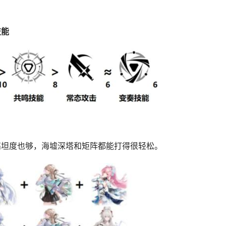
技能
高坦度也够，海墟深塔和矩阵都能打得很轻松。