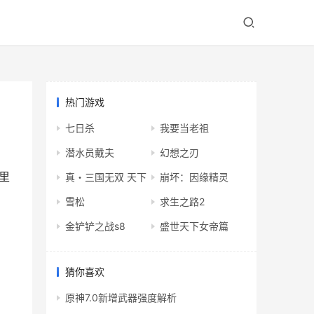
热门游戏
七日杀
我要当老祖
潜水员戴夫
幻想之刃
里
真・三国无双 天下
崩坏：因缘精灵
雪松
求生之路2
金铲铲之战s8
盛世天下女帝篇
猜你喜欢
原神7.0新增武器强度解析