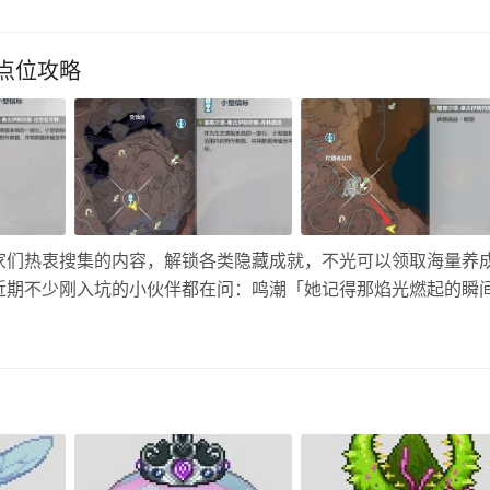
大堂…
点位攻略
家们热衷搜集的内容，解锁各类隐藏成就，不光可以领取海量养
近期不少刚入坑的小伙伴都在问：鸣潮「她记得那焰光燃起的瞬
探索类成就，不会触发主线支线任务提醒，必须亲自前往三处固
图挨个打卡验…