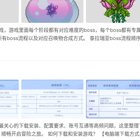
，游戏里面每个阶段都有对应难度的boss，每个boss都有专
boss流程以及对应召唤物合成方式。 泰拉瑞亚boss流程顺序
姆王冠在任何条件下召唤，材料凝胶*20+金锭/铂金锭*5+红玉*1
家最关心的下载安装、配置要求、账号互通等高频问题，这里整理
，顺畅开启冒险之旅。 如何下载和安装游戏？ 【电脑端下载方式