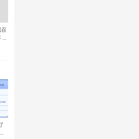
属召
 肉
，铁
了
】