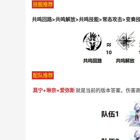
技能推荐
共鸣回路>共鸣解放>共鸣技能>常态攻击>变奏
配队推荐
莫宁+琳奈+爱弥斯
就是当前的版本答案，伤害