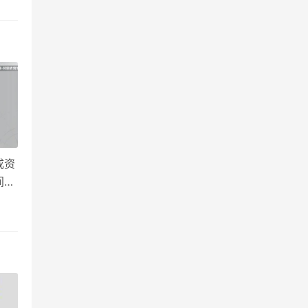
成资
间」
定场