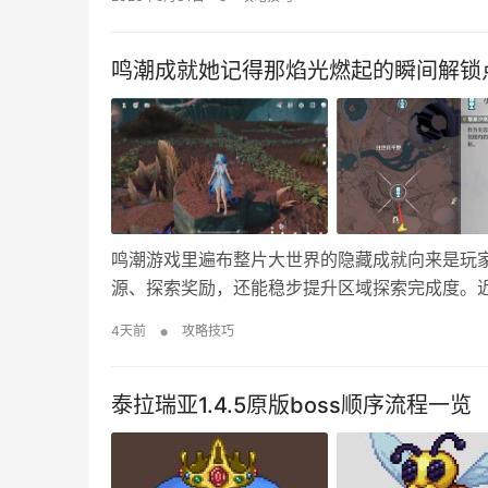
顺序解锁最省事。 1. 餐厅地窖暗门 位置：酒店
鸣潮成就她记得那焰光燃起的瞬间解锁
鸣潮游戏里遍布整片大世界的隐藏成就向来是玩
源、探索奖励，还能稳步提升区域探索完成度。
成就该怎么解锁？该成就属于大世界无指引隐藏
•
4天前
攻略技巧
景完成水池交互才能够顺利解锁。我前段时间跑
泰拉瑞亚1.4.5原版boss顺序流程一览