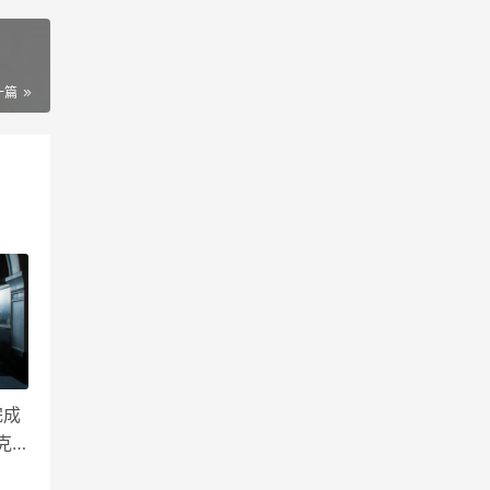
一篇
完成
克
按