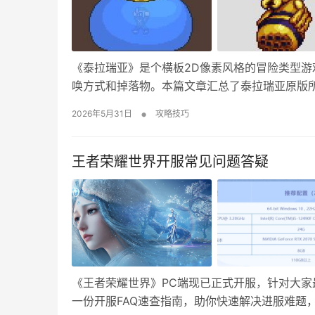
《泰拉瑞亚》是个横板2D像素风格的冒险类型游戏
唤方式和掉落物。本篇文章汇总了泰拉瑞亚原版所有
前(困难模式之前boss) 1、史莱姆王 使用史莱
•
2026年5月31日
攻略技巧
砧合成金冠/铂金冠…
王者荣耀世界开服常见问题答疑
《王者荣耀世界》PC端现已正式开服，针对大
一份开服FAQ速查指南，助你快速解决进服难题