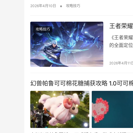
1.【启动器安装】获取安装包后，双击安装; 2
•
2026年4月10日
攻略技巧
择【非系统盘】且【固态硬盘】的路径进行安…
王者荣耀
攻略技巧
《王者荣耀
的全面定位
新手活动或
者荣耀世界
2026年4月11
错率极高，
属于免费赠
幻兽帕鲁可可棉花糖捕获攻略 1.0可可