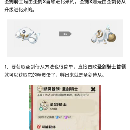
圣剑骑士
是由
圣剑X
首领进化来的，
圣剑X
则是由
圣剑侍从
升级进化来的。
1、要获取圣剑侍从方法也很简单，直接击败
圣剑骑士首领
就可以获取它的精灵蛋了，孵出来就是圣剑侍从。